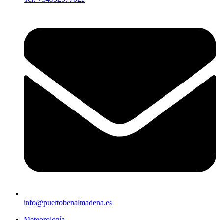
info@puertobenalmadena.es
Meteorología