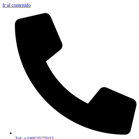
Ir al contenido
Tel: +34952577022