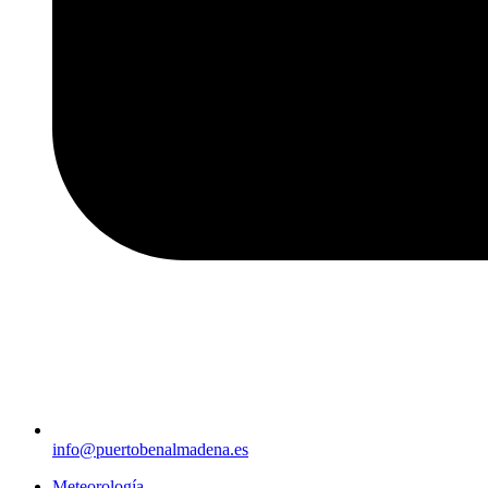
info@puertobenalmadena.es
Meteorología