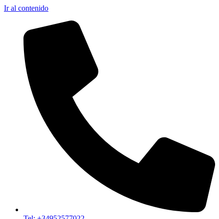
Ir al contenido
Tel: +34952577022