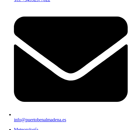
info@puertobenalmadena.es
Meteorología