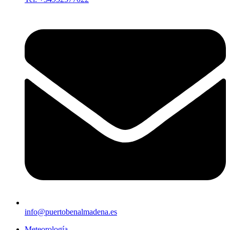
info@puertobenalmadena.es
Meteorología