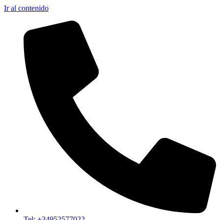
Ir al contenido
Tel: +34952577022