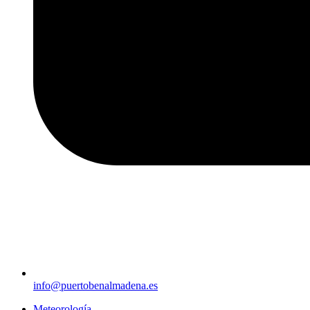
info@puertobenalmadena.es
Meteorología