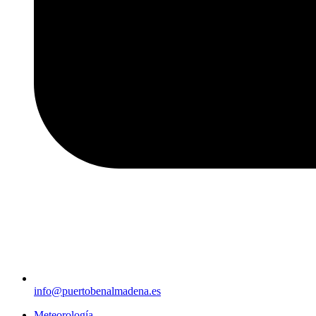
info@puertobenalmadena.es
Meteorología