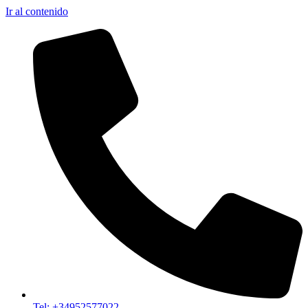
Ir al contenido
Tel: +34952577022