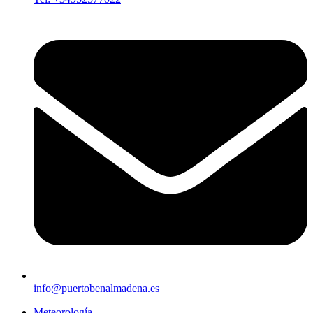
info@puertobenalmadena.es
Meteorología