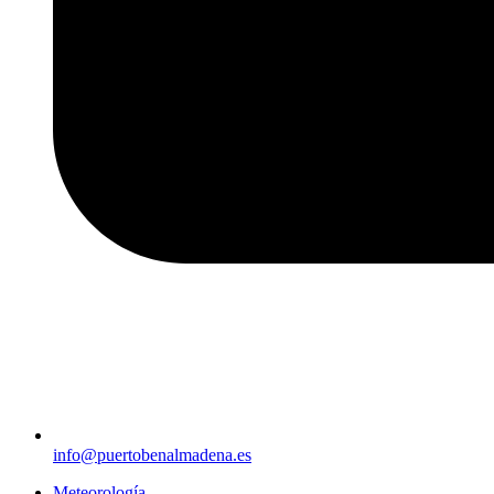
info@puertobenalmadena.es
Meteorología