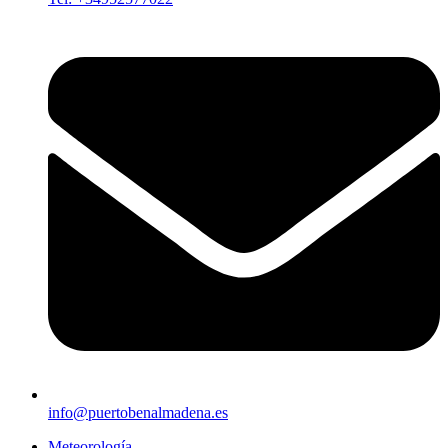
info@puertobenalmadena.es
Meteorología