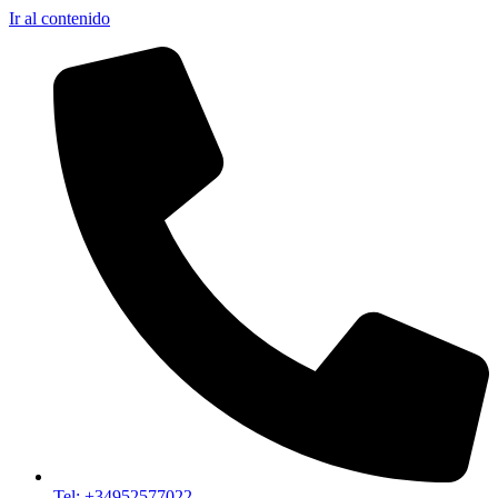
Ir al contenido
Tel: +34952577022