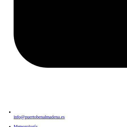
info@puertobenalmadena.es
Meteorología