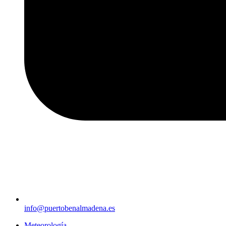
info@puertobenalmadena.es
Meteorología