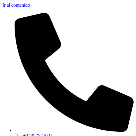
Ir al contenido
Tel: +34952577022