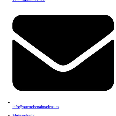
info@puertobenalmadena.es
Meteorología