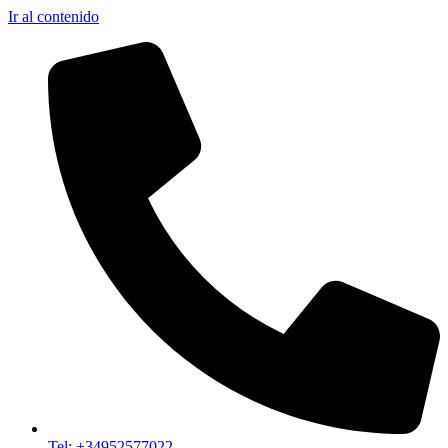
Ir al contenido
Tel: +34952577022