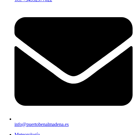
info@puertobenalmadena.es
Meteorología