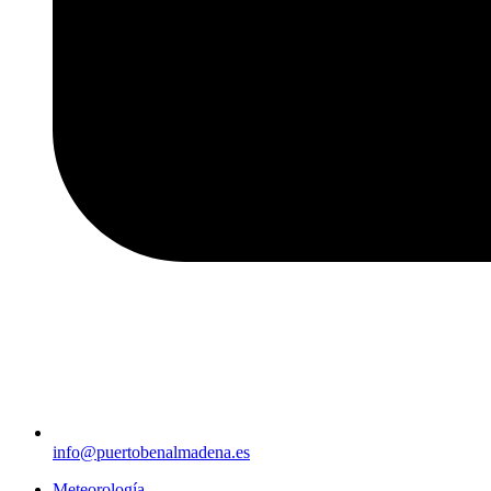
info@puertobenalmadena.es
Meteorología