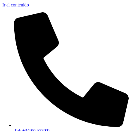
Ir al contenido
Tel: +34952577022