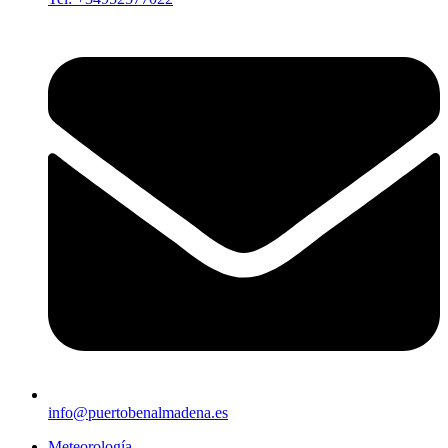
info@puertobenalmadena.es
Meteorología