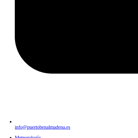
info@puertobenalmadena.es
Meteorología