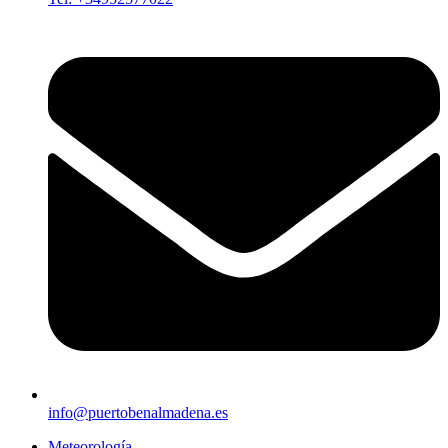
info@puertobenalmadena.es
Meteorología