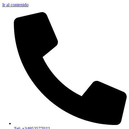
Ir al contenido
Tel: +34952577022