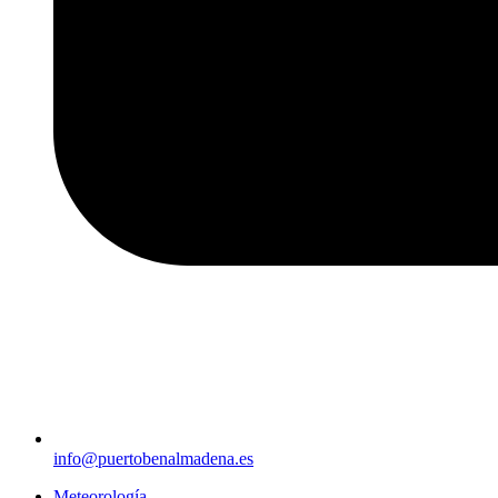
info@puertobenalmadena.es
Meteorología