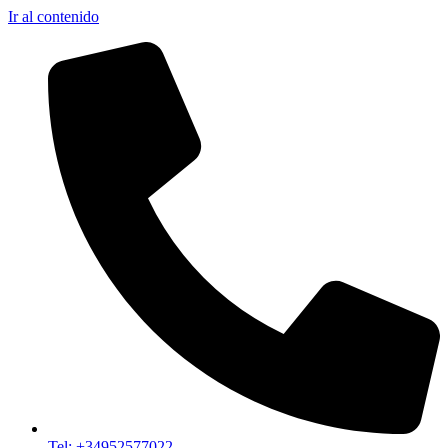
Ir al contenido
Tel: +34952577022