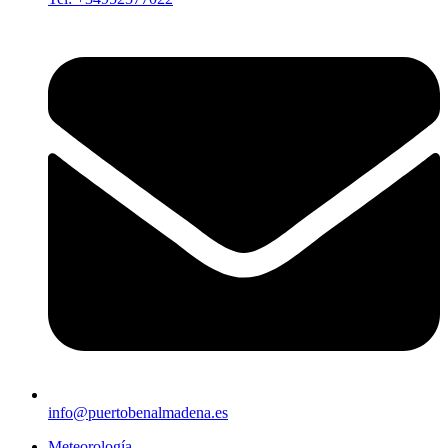
info@puertobenalmadena.es
Meteorología