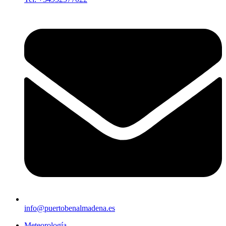
info@puertobenalmadena.es
Meteorología