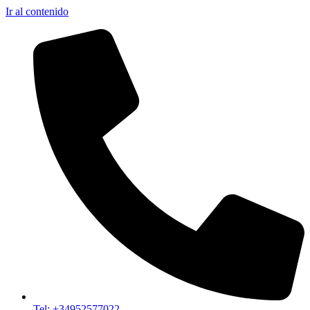
Ir al contenido
Tel: +34952577022