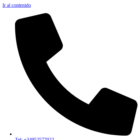
Ir al contenido
Tel: +34952577022