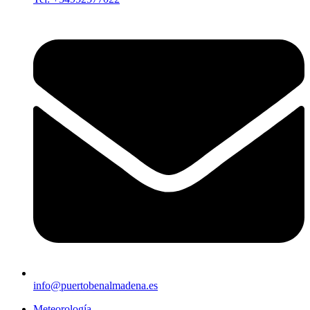
info@puertobenalmadena.es
Meteorología