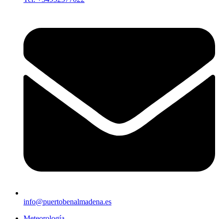
info@puertobenalmadena.es
Meteorología