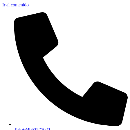
Ir al contenido
Tel: +34952577022