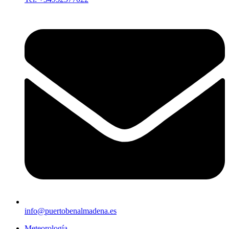
info@puertobenalmadena.es
Meteorología