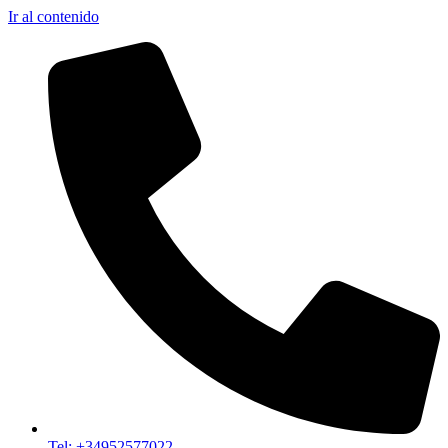
Ir al contenido
Tel: +34952577022