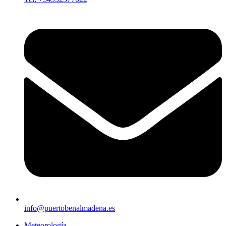
info@puertobenalmadena.es
Meteorología