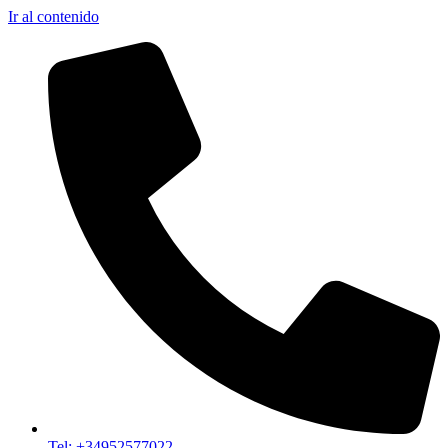
Ir al contenido
Tel: +34952577022