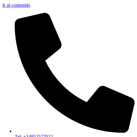
Ir al contenido
Tel: +34952577022