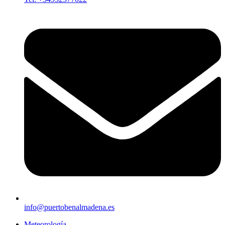
info@puertobenalmadena.es
Meteorología