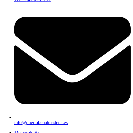
info@puertobenalmadena.es
Meteorología