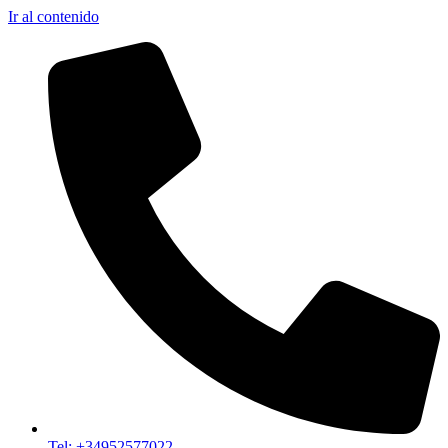
Ir al contenido
Tel: +34952577022