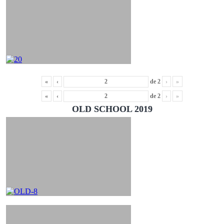
«
‹
de
2
›
»
«
‹
de
2
›
»
OLD SCHOOL 2019