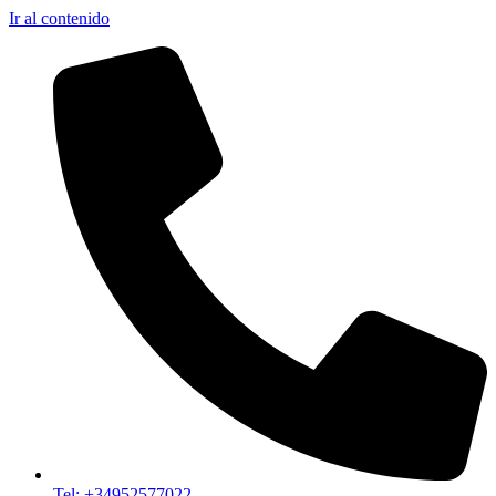
Ir al contenido
Tel: +34952577022