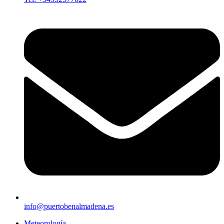
info@puertobenalmadena.es
Meteorología