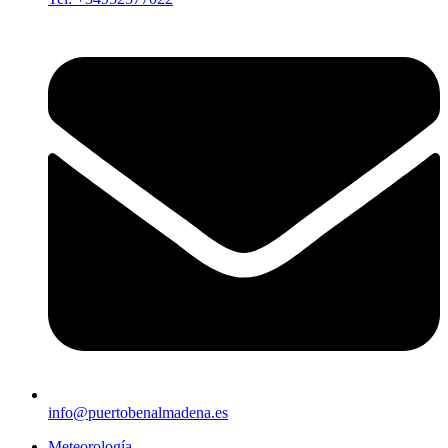
info@puertobenalmadena.es
Meteorología