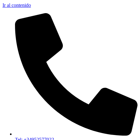
Ir al contenido
Tel: +34952577022