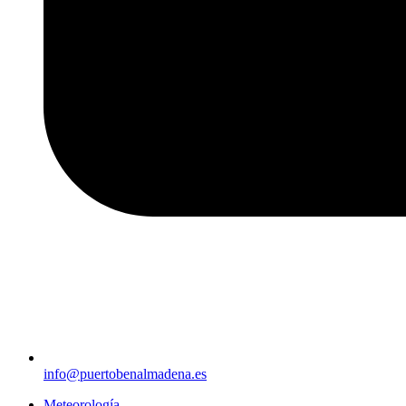
info@puertobenalmadena.es
Meteorología