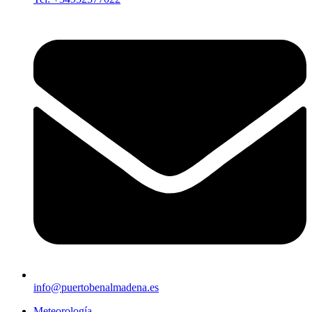
info@puertobenalmadena.es
Meteorología