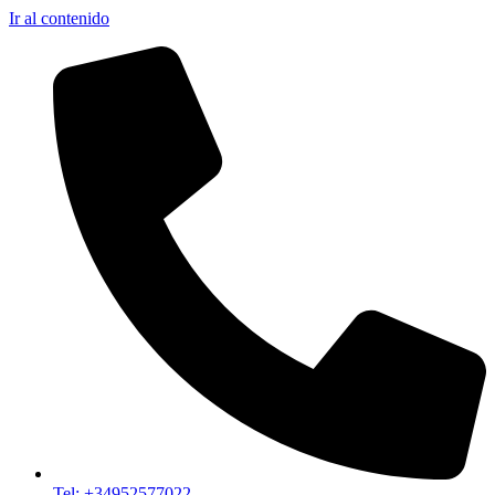
Ir al contenido
Tel: +34952577022