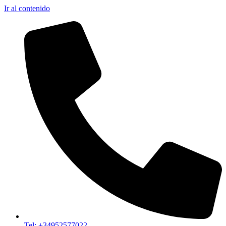
Ir al contenido
Tel: +34952577022