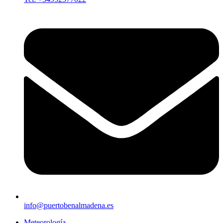
info@puertobenalmadena.es
Meteorología