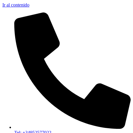
Ir al contenido
Tel: +34952577022