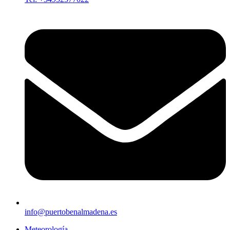
info@puertobenalmadena.es
Meteorología