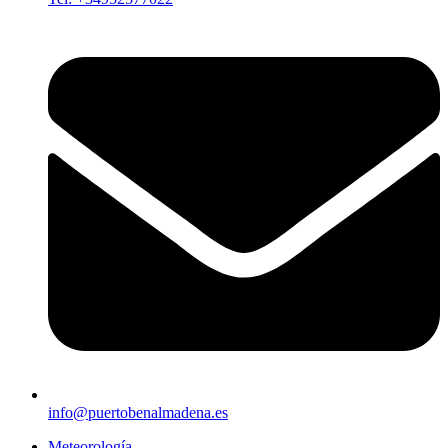
info@puertobenalmadena.es
Meteorología