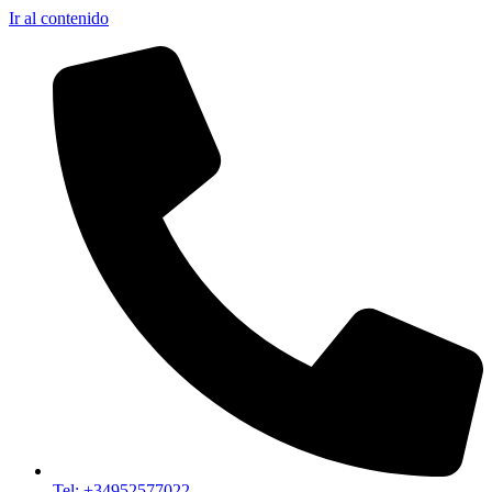
Ir al contenido
Tel: +34952577022