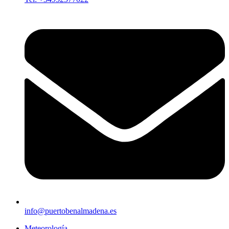
info@puertobenalmadena.es
Meteorología