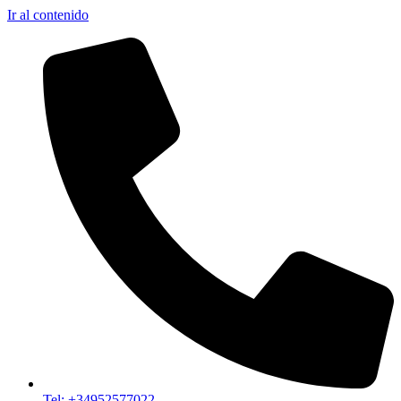
Ir al contenido
Tel: +34952577022