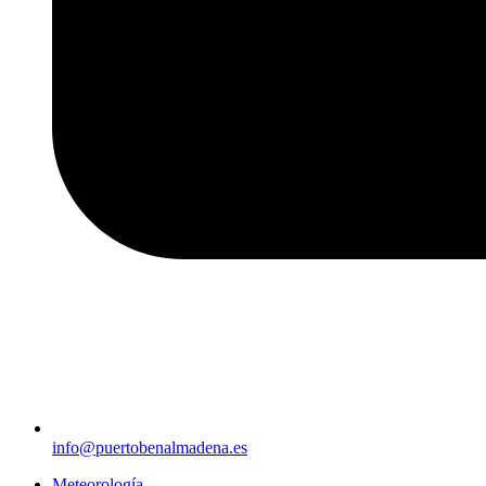
info@puertobenalmadena.es
Meteorología