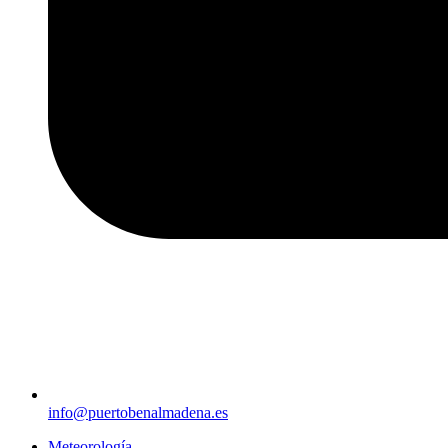
info@puertobenalmadena.es
Meteorología