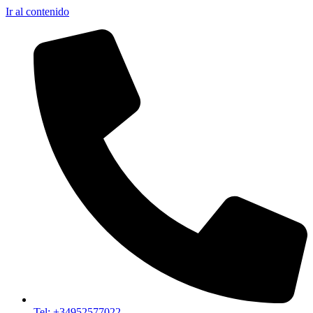
Ir al contenido
Tel: +34952577022