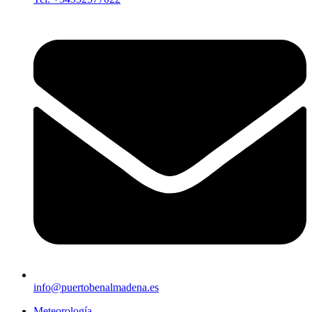
info@puertobenalmadena.es
Meteorología