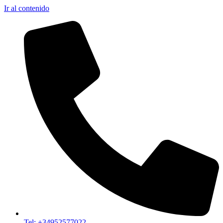
Ir al contenido
Tel: +34952577022