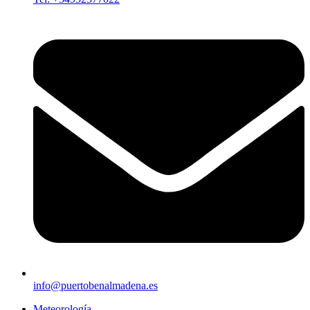
info@puertobenalmadena.es
Meteorología