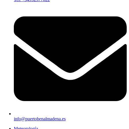
info@puertobenalmadena.es
Meteorología