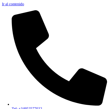
Ir al contenido
Tel: +34952577022