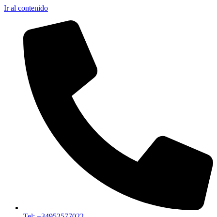
Ir al contenido
Tel: +34952577022