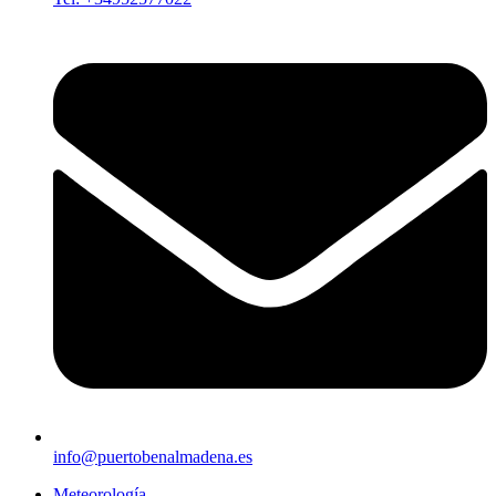
info@puertobenalmadena.es
Meteorología