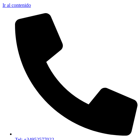
Ir al contenido
Tel: +34952577022