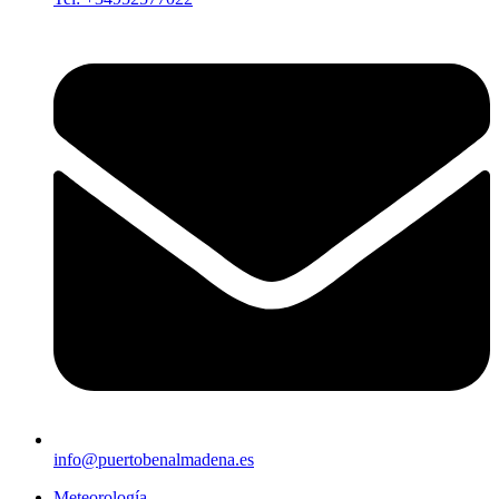
info@puertobenalmadena.es
Meteorología