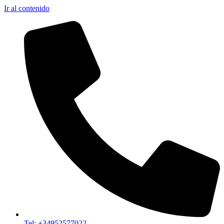
Ir al contenido
Tel: +34952577022