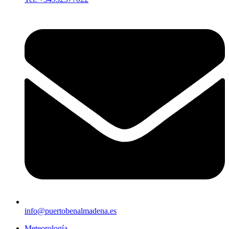
info@puertobenalmadena.es
Meteorología