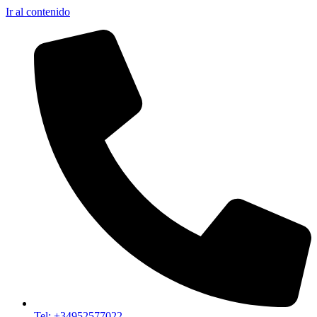
Ir al contenido
Tel: +34952577022