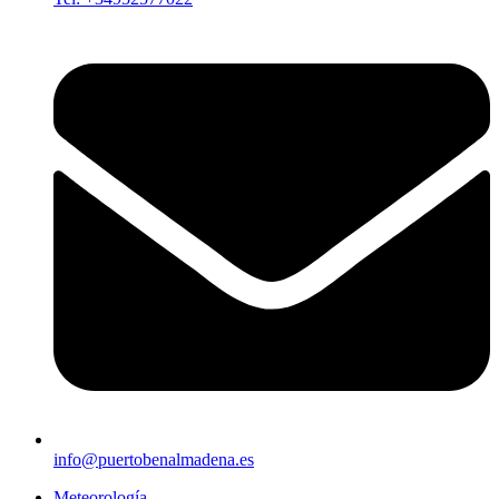
info@puertobenalmadena.es
Meteorología