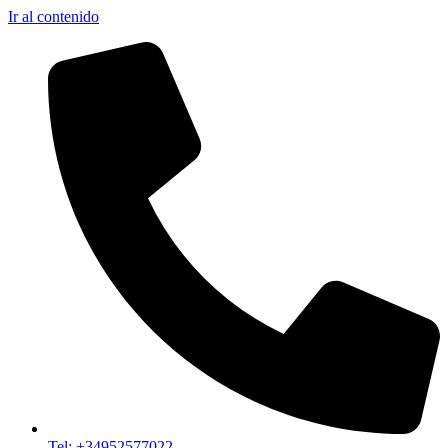
Ir al contenido
Tel: +34952577022