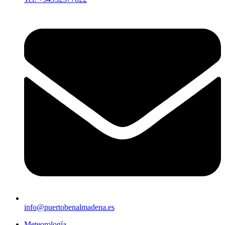
info@puertobenalmadena.es
Meteorología