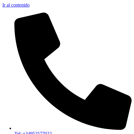
Ir al contenido
Tel: +34952577022