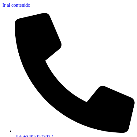
Ir al contenido
Tel: +34952577022