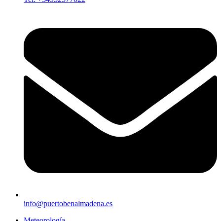
info@puertobenalmadena.es
Meteorología