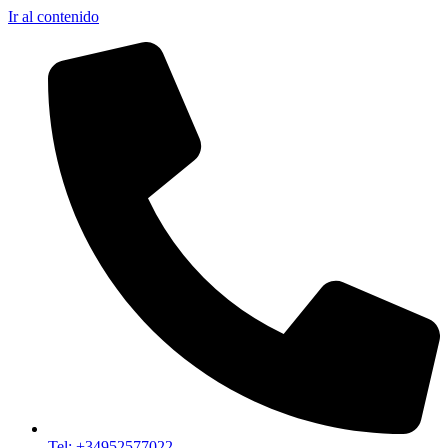
Ir al contenido
Tel: +34952577022