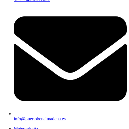
info@puertobenalmadena.es
Meteorología