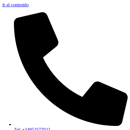
Ir al contenido
Tel: +34952577022