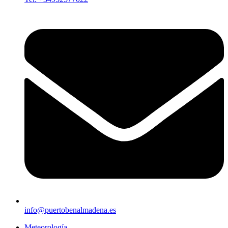
info@puertobenalmadena.es
Meteorología