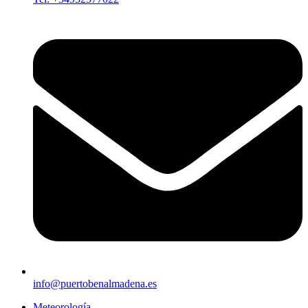
info@puertobenalmadena.es
Meteorología