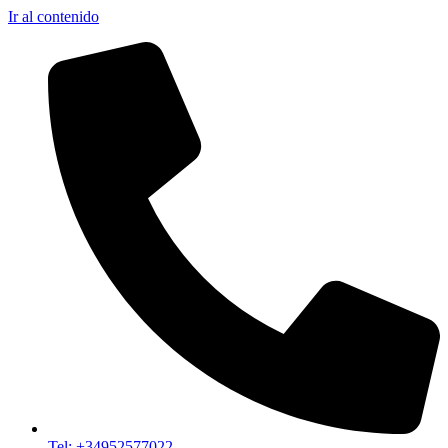
Ir al contenido
Tel: +34952577022