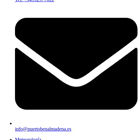
info@puertobenalmadena.es
Meteorología