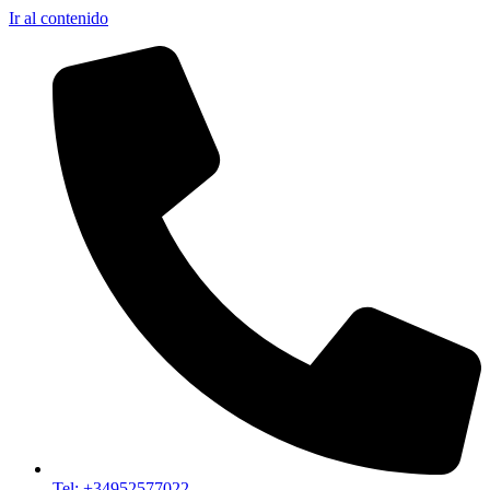
Ir al contenido
Tel: +34952577022